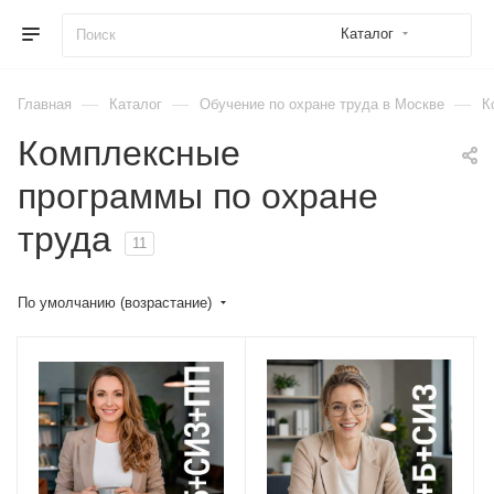
Каталог
—
—
—
Главная
Каталог
Обучение по охране труда в Москве
К
Комплексные
программы по охране
труда
11
По умолчанию (возрастание)