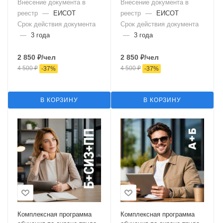
Внесение документа в
Внесение документа в
реестр
—
ЕИСОТ
реестр
—
ЕИСОТ
Срок действия документа
Срок действия документа
—
3 года
—
3 года
2 850
₽
/чел
2 850
₽
/чел
4 500
₽
4 500
₽
-
37
%
-
37
%
В КОРЗИНУ
В КОРЗИНУ
Комплексная программа
Комплексная программа