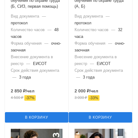
обучения по охране труда
обучения по охране труда
(Б, СИЗ, первая помощь)
(А, Б)
Вид документа
—
Вид документа
—
протокол
протокол
Количество часов
—
48
Количество часов
—
32
часов
часа
Форма обучения
—
очно-
Форма обучения
—
очно-
заочная
заочная
Внесение документа в
Внесение документа в
реестр
—
ЕИСОТ
реестр
—
ЕИСОТ
Срок действия документа
Срок действия документа
—
3 года
—
3 года
2 850
₽
/чел
2 000
₽
/чел
4 500
₽
3 000
₽
-
37
%
-
33
%
В КОРЗИНУ
В КОРЗИНУ