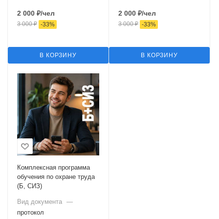
2 000
₽
/чел
2 000
₽
/чел
3 000
₽
3 000
₽
-
33
%
-
33
%
В КОРЗИНУ
В КОРЗИНУ
Комплексная программа
обучения по охране труда
(Б, СИЗ)
Вид документа
—
протокол