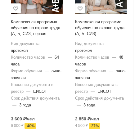
Комплексная программа
Комплексная программа
обучения по охране труда
обучения по охране труда
(А, Б, СИЗ, первая
(А, Б, СИЗ)
помощь)
Вид документа
—
Вид документа
—
протокол
протокол
Количество часов
—
64
Количество часов
—
48
часа
часов
Форма обучения
—
очно-
Форма обучения
—
очно-
заочная
заочная
Внесение документа в
Внесение документа в
реестр
—
ЕИСОТ
реестр
—
ЕИСОТ
Срок действия документа
Срок действия документа
—
3 года
—
3 года
3 600
₽
/чел
2 850
₽
/чел
6 000
₽
4 500
₽
-
40
%
-
37
%