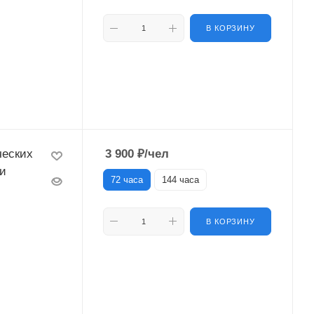
В КОРЗИНУ
ческих
3 900
₽
/чел
ии
72 часа
144 часа
В КОРЗИНУ