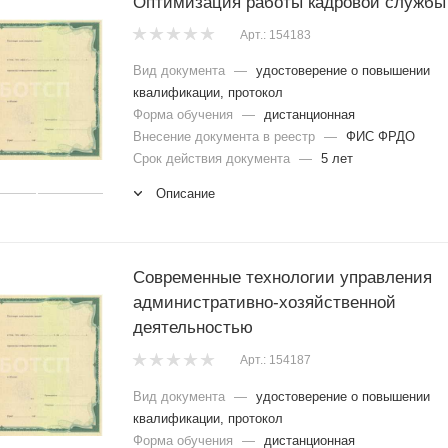
Оптимизация работы кадровой службы
Арт.: 154183
Вид документа
—
удостоверение о повышении
квалификации, протокол
Форма обучения
—
дистанционная
Внесение документа в реестр
—
ФИС ФРДО
Срок действия документа
—
5 лет
Описание
Современные технологии управления
административно-хозяйственной
деятельностью
Арт.: 154187
Вид документа
—
удостоверение о повышении
квалификации, протокол
Форма обучения
—
дистанционная