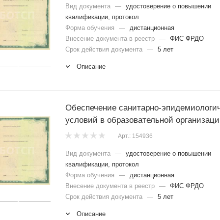
Вид документа
—
удостоверение о повышении
квалификации, протокол
Форма обучения
—
дистанционная
Внесение документа в реестр
—
ФИС ФРДО
Срок действия документа
—
5 лет
Описание
Обеспечение санитарно-эпидемиологи
условий в образовательной организац
Арт.: 154936
Вид документа
—
удостоверение о повышении
квалификации, протокол
Форма обучения
—
дистанционная
Внесение документа в реестр
—
ФИС ФРДО
Срок действия документа
—
5 лет
Описание