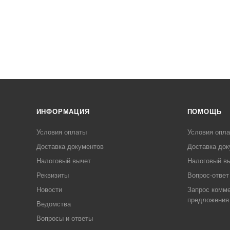
ИНФОРМАЦИЯ
ПОМОЩЬ
Условия оплаты
Условия опл
Доставка документов
Доставка док
Налоговый вычет
Налоговый в
Реквизиты
Вопрос-ответ
Новости
Запрос комме
предложения
Ведомства
Вопросы и ответы