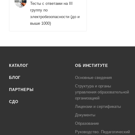
Тесты с ответами на III
группу по
электробезопасности (до и
выше 1000)
КАТАЛОГ
ОБ ИНСТИТУТЕ
БЛОГ
Основные сведения
Структура и органы
ПАРТНЕРЫ
управления образовательной
организацией
СДО
Лицензии и сертификаты
Документы
Образование
Руководство. Педагогический