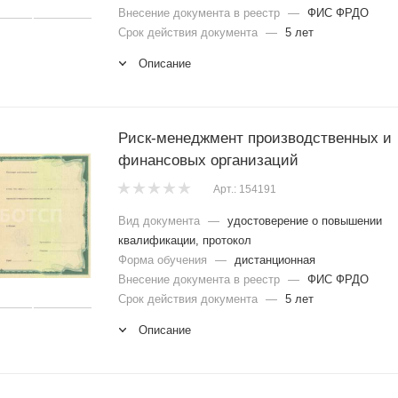
Внесение документа в реестр
—
ФИС ФРДО
Срок действия документа
—
5 лет
Описание
Риск-менеджмент производственных и
финансовых организаций
Арт.: 154191
Вид документа
—
удостоверение о повышении
квалификации, протокол
Форма обучения
—
дистанционная
Внесение документа в реестр
—
ФИС ФРДО
Срок действия документа
—
5 лет
Описание