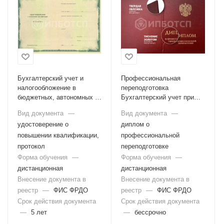
Бухгалтерский учет и
Профессиональная
налогообложение в
переподготовка
бюджетных, автономных и
Бухгалтерский учет при
казенных учреждениях
УСН
Вид документа
—
Вид документа
—
удостоверение о
диплом о
повышении квалификации,
профессиональной
протокол
переподготовке
Форма обучения
—
Форма обучения
—
дистанционная
дистанционная
Внесение документа в
Внесение документа в
реестр
—
ФИС ФРДО
реестр
—
ФИС ФРДО
Срок действия документа
Срок действия документа
—
5 лет
—
бессрочно