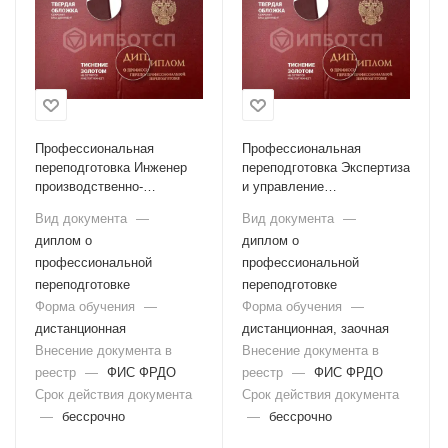
Профессиональная
Профессиональная
переподготовка Инженер
переподготовка Экспертиза
производственно-
и управление
технического отдела
недвижимостью
Вид документа
—
Вид документа
—
диплом о
диплом о
профессиональной
профессиональной
переподготовке
переподготовке
Форма обучения
—
Форма обучения
—
дистанционная
дистанционная, заочная
Внесение документа в
Внесение документа в
реестр
—
ФИС ФРДО
реестр
—
ФИС ФРДО
Срок действия документа
Срок действия документа
—
бессрочно
—
бессрочно