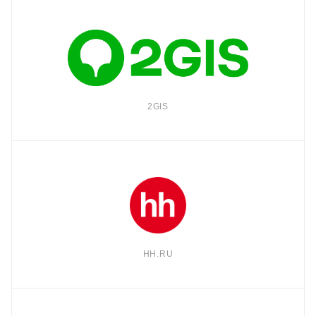
2GIS
HH.RU