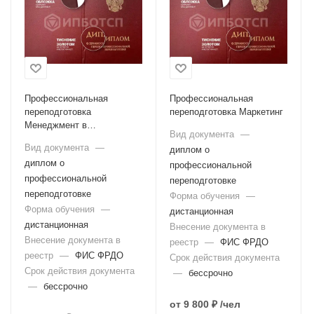
Профессиональная
Профессиональная
переподготовка
переподготовка Маркетинг
Менеджмент в
Вид документа
—
маркетплейсах
Вид документа
—
диплом о
диплом о
профессиональной
профессиональной
переподготовке
переподготовке
Форма обучения
—
Форма обучения
—
дистанционная
дистанционная
Внесение документа в
Внесение документа в
реестр
—
ФИС ФРДО
реестр
—
ФИС ФРДО
Срок действия документа
Срок действия документа
—
бессрочно
—
бессрочно
от
9 800 ₽
/чел