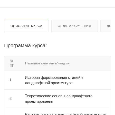
ОПИСАНИЕ КУРСА
ОПЛАТА ОБУЧЕНИЯ
ДОС
Программа курса:
№
Наименование темы/модуля
ПП
История формирования стилей в
1
ландшафтной архитектуре
Теоретические основы ландшафтного
2
проектирования
Растительность в ландшафтной архитектуре