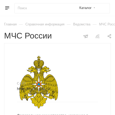
Каталог
—
—
—
Главная
Справочная информация
Ведомства
МЧС Росс
МЧС России
САЙТ
https://mchs.gov.ru/